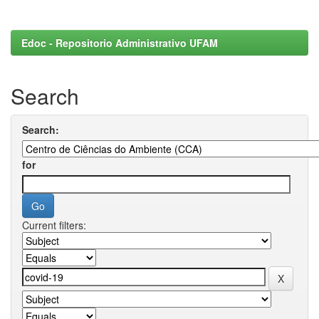
Edoc - Repositorio Administrativo UFAM
Search
Search:
for
Current filters: