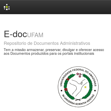
Skip
navigation
E-doc
UFAM
Repositorio de Documentos Administrativos
Tem a missão armazenar, preservar, divulgar e oferecer acesso
aos Documentos produzidos para os portais institucionais