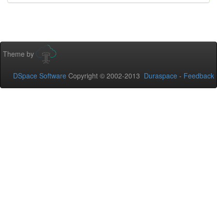
Theme by
DSpace Software
Copyright © 2002-2013
Duraspace
-
Feedback