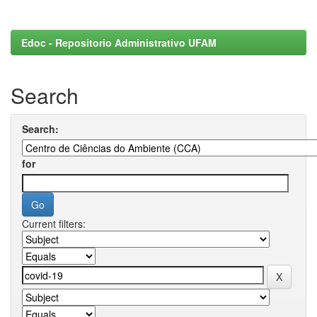
Edoc - Repositorio Administrativo UFAM
Search
Search:
for
Current filters: