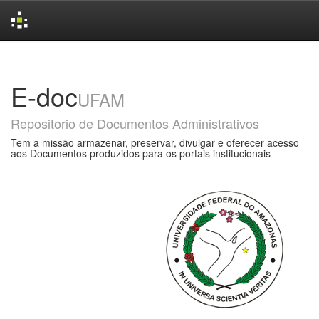
Skip
navigation
E-doc
UFAM
Repositorio de Documentos Administrativos
Tem a missão armazenar, preservar, divulgar e oferecer acesso
aos Documentos produzidos para os portais institucionais