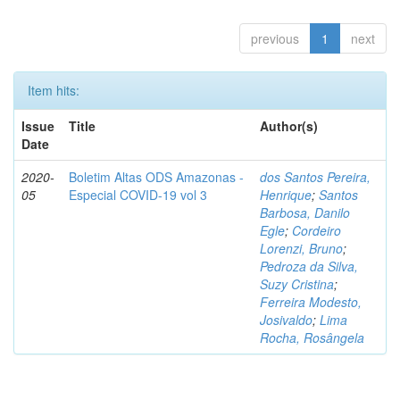
previous
1
next
Item hits:
Issue
Title
Author(s)
Date
2020-
Boletim Altas ODS Amazonas -
dos Santos Pereira,
05
Especial COVID-19 vol 3
Henrique
;
Santos
Barbosa, Danilo
Egle
;
Cordeiro
Lorenzi, Bruno
;
Pedroza da Silva,
Suzy Cristina
;
Ferreira Modesto,
Josivaldo
;
Lima
Rocha, Rosângela