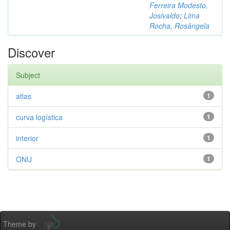
Ferreira Modesto,
Josivaldo
;
Lima
Rocha, Rosângela
Discover
Subject
atlas
1
curva logística
1
interior
1
ONU
1
Theme by