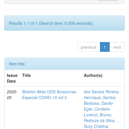
Results 1-1 of 1 (Search time: 0.008 seconds).
previous
1
next
Item hits:
Issue
Title
Author(s)
Date
2020-
Boletim Altas ODS Amazonas -
dos Santos Pereira,
05
Especial COVID-19 vol 3
Henrique
;
Santos
Barbosa, Danilo
Egle
;
Cordeiro
Lorenzi, Bruno
;
Pedroza da Silva,
Suzy Cristina
;