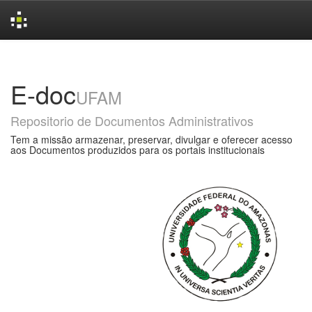
Skip
navigation
E-doc
UFAM
Repositorio de Documentos Administrativos
Tem a missão armazenar, preservar, divulgar e oferecer acesso
aos Documentos produzidos para os portais institucionais