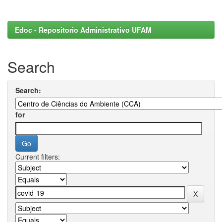
Edoc - Repositorio Administrativo UFAM
Search
Search:
for
Current filters: