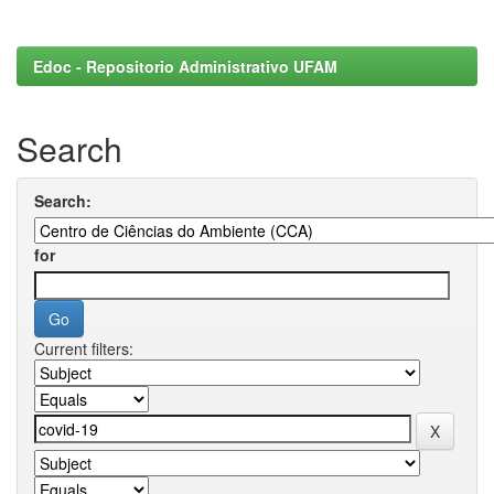
Edoc - Repositorio Administrativo UFAM
Search
Search:
for
Current filters: