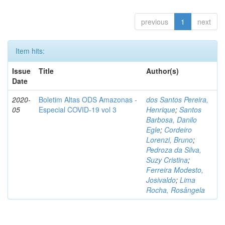
previous
1
next
Item hits:
Issue
Title
Author(s)
Date
2020-
Boletim Altas ODS Amazonas -
dos Santos Pereira,
05
Especial COVID-19 vol 3
Henrique
;
Santos
Barbosa, Danilo
Egle
;
Cordeiro
Lorenzi, Bruno
;
Pedroza da Silva,
Suzy Cristina
;
Ferreira Modesto,
Josivaldo
;
Lima
Rocha, Rosângela