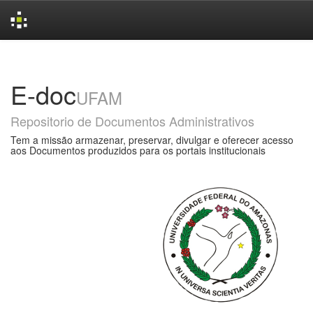
Skip
navigation
E-doc
UFAM
Repositorio de Documentos Administrativos
Tem a missão armazenar, preservar, divulgar e oferecer acesso
aos Documentos produzidos para os portais institucionais