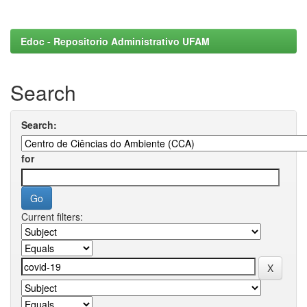
Edoc - Repositorio Administrativo UFAM
Search
Search:
for
Current filters: