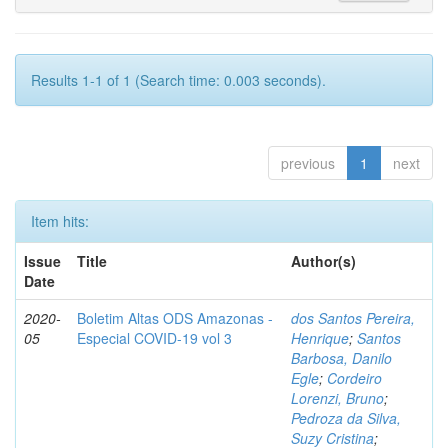
Results 1-1 of 1 (Search time: 0.003 seconds).
previous
1
next
Item hits:
Issue
Title
Author(s)
Date
2020-
Boletim Altas ODS Amazonas -
dos Santos Pereira,
05
Especial COVID-19 vol 3
Henrique
;
Santos
Barbosa, Danilo
Egle
;
Cordeiro
Lorenzi, Bruno
;
Pedroza da Silva,
Suzy Cristina
;