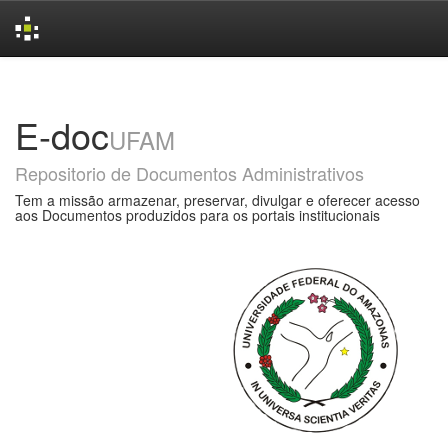
Skip
navigation
E-doc
UFAM
Repositorio de Documentos Administrativos
Tem a missão armazenar, preservar, divulgar e oferecer acesso
aos Documentos produzidos para os portais institucionais