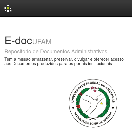
Skip
navigation
E-doc
UFAM
Repositorio de Documentos Administrativos
Tem a missão armazenar, preservar, divulgar e oferecer acesso
aos Documentos produzidos para os portais institucionais