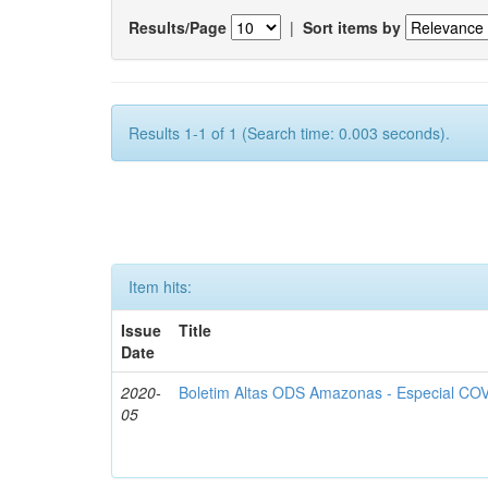
Results/Page
|
Sort items by
Results 1-1 of 1 (Search time: 0.003 seconds).
Item hits:
Issue
Title
Date
2020-
Boletim Altas ODS Amazonas - Especial COV
05