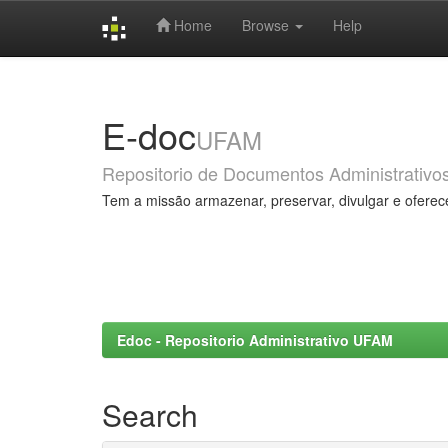
Home
Browse
Help
Skip
navigation
E-doc
UFAM
Repositorio de Documentos Administrativo
Tem a missão armazenar, preservar, divulgar e oferec
Edoc - Repositorio Administrativo UFAM
Search