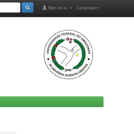
Sign on to:
Language