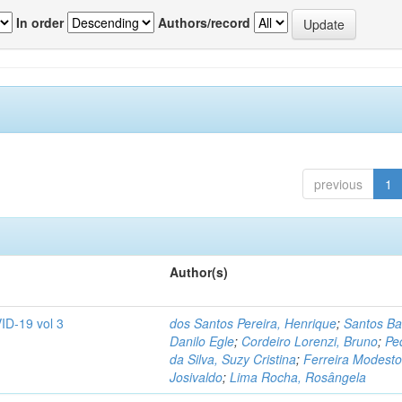
In order
Authors/record
previous
1
Author(s)
ID-19 vol 3
dos Santos Pereira, Henrique
;
Santos Ba
Danilo Egle
;
Cordeiro Lorenzi, Bruno
;
Pe
da Silva, Suzy Cristina
;
Ferreira Modesto
Josivaldo
;
Lima Rocha, Rosângela