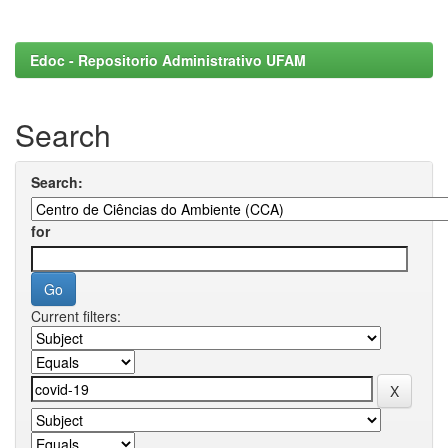
Edoc - Repositorio Administrativo UFAM
Search
Search:
for
Current filters: