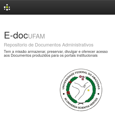
Skip
navigation
E-doc
UFAM
Repositorio de Documentos Administrativos
Tem a missão armazenar, preservar, divulgar e oferecer acesso
aos Documentos produzidos para os portais institucionais