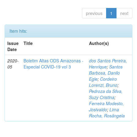
previous
1
next
Item hits:
Issue
Title
Author(s)
Date
2020-
Boletim Altas ODS Amazonas -
dos Santos Pereira,
05
Especial COVID-19 vol 3
Henrique
;
Santos
Barbosa, Danilo
Egle
;
Cordeiro
Lorenzi, Bruno
;
Pedroza da Silva,
Suzy Cristina
;
Ferreira Modesto,
Josivaldo
;
Lima
Rocha, Rosângela