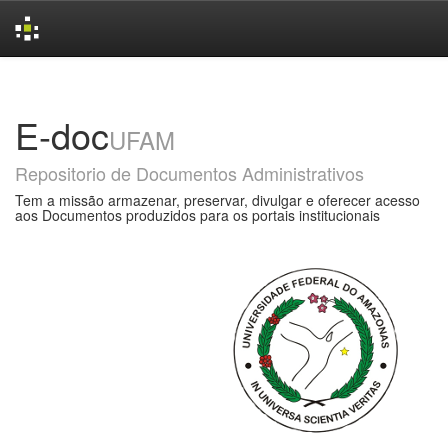
Skip
navigation
E-doc
UFAM
Repositorio de Documentos Administrativos
Tem a missão armazenar, preservar, divulgar e oferecer acesso
aos Documentos produzidos para os portais institucionais