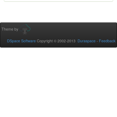
Theme by
DSpace Software
Copyright © 2002-2013
Duraspace
-
Feedback