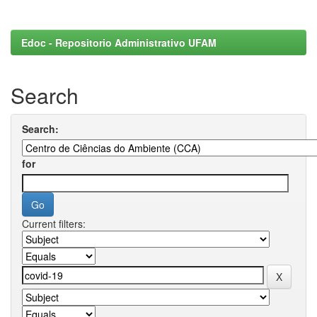
Edoc - Repositorio Administrativo UFAM
Search
Search:
for
Current filters: