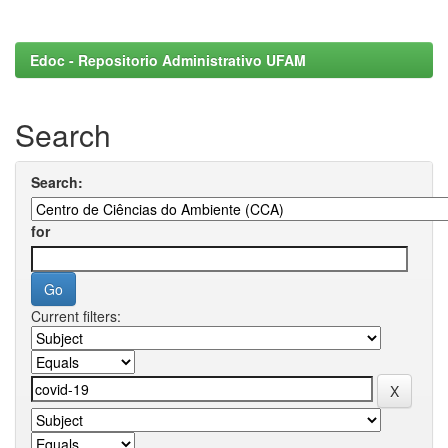
Edoc - Repositorio Administrativo UFAM
Search
Search:
for
Current filters: