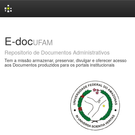
Skip
navigation
E-doc
UFAM
Repositorio de Documentos Administrativos
Tem a missão armazenar, preservar, divulgar e oferecer acesso
aos Documentos produzidos para os portais institucionais