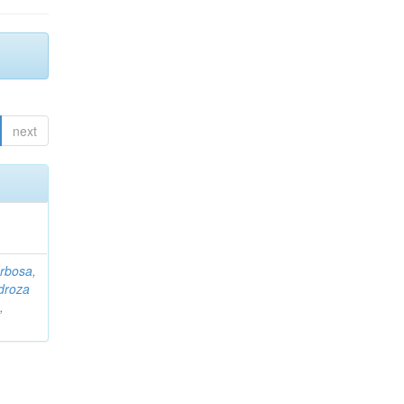
next
rbosa,
droza
,