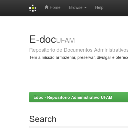
Home
Browse
Help
Skip
navigation
E-doc
UFAM
Repositorio de Documentos Administrativo
Tem a missão armazenar, preservar, divulgar e oferec
Edoc - Repositorio Administrativo UFAM
Search