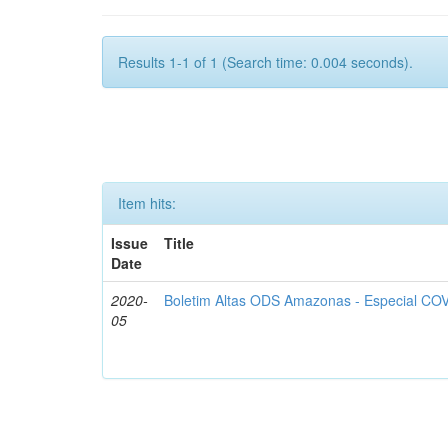
Results 1-1 of 1 (Search time: 0.004 seconds).
Item hits:
Issue
Title
Date
2020-
Boletim Altas ODS Amazonas - Especial COV
05