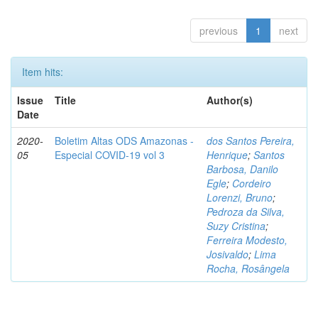
previous
1
next
Item hits:
Issue
Title
Author(s)
Date
2020-
Boletim Altas ODS Amazonas -
dos Santos Pereira,
05
Especial COVID-19 vol 3
Henrique
;
Santos
Barbosa, Danilo
Egle
;
Cordeiro
Lorenzi, Bruno
;
Pedroza da Silva,
Suzy Cristina
;
Ferreira Modesto,
Josivaldo
;
Lima
Rocha, Rosângela