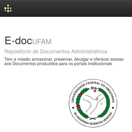
Skip
navigation
E-doc
UFAM
Repositorio de Documentos Administrativos
Tem a missão armazenar, preservar, divulgar e oferecer acesso
aos Documentos produzidos para os portais institucionais