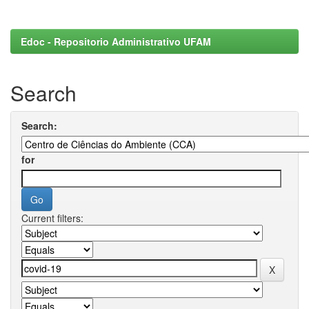
Edoc - Repositorio Administrativo UFAM
Search
Search:
for
Current filters: