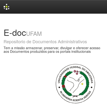
Skip
navigation
E-doc
UFAM
Repositorio de Documentos Administrativos
Tem a missão armazenar, preservar, divulgar e oferecer acesso
aos Documentos produzidos para os portais institucionais