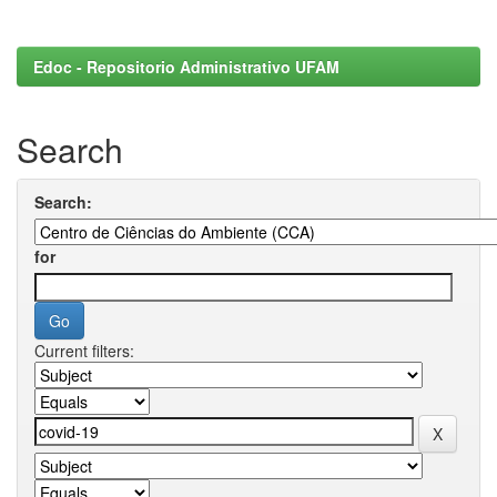
Edoc - Repositorio Administrativo UFAM
Search
Search:
for
Current filters: