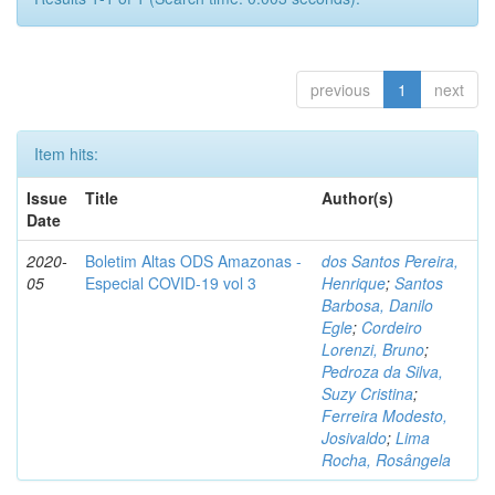
previous
1
next
Item hits:
Issue
Title
Author(s)
Date
2020-
Boletim Altas ODS Amazonas -
dos Santos Pereira,
05
Especial COVID-19 vol 3
Henrique
;
Santos
Barbosa, Danilo
Egle
;
Cordeiro
Lorenzi, Bruno
;
Pedroza da Silva,
Suzy Cristina
;
Ferreira Modesto,
Josivaldo
;
Lima
Rocha, Rosângela