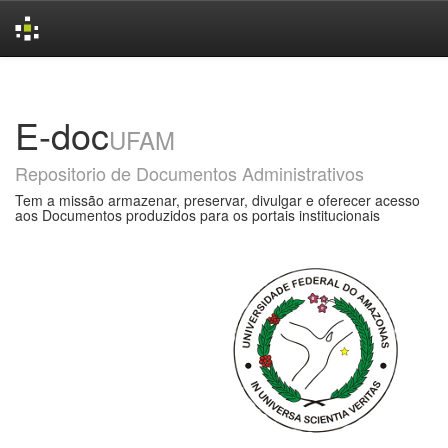
Skip
navigation
E-doc
UFAM
Repositorio de Documentos Administrativos
Tem a missão armazenar, preservar, divulgar e oferecer acesso
aos Documentos produzidos para os portais institucionais