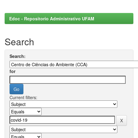
Edoc - Repositorio Administrativo UFAM
Search
Search:
for
Current filters: