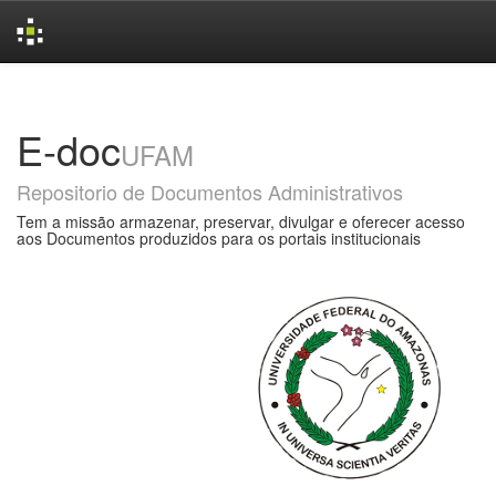
Skip
navigation
E-doc
UFAM
Repositorio de Documentos Administrativos
Tem a missão armazenar, preservar, divulgar e oferecer acesso
aos Documentos produzidos para os portais institucionais