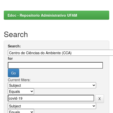
Edoc - Repositorio Administrativo UFAM
Search
Search:
for
Current filters: