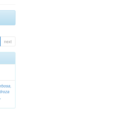
next
rbosa,
droza
,