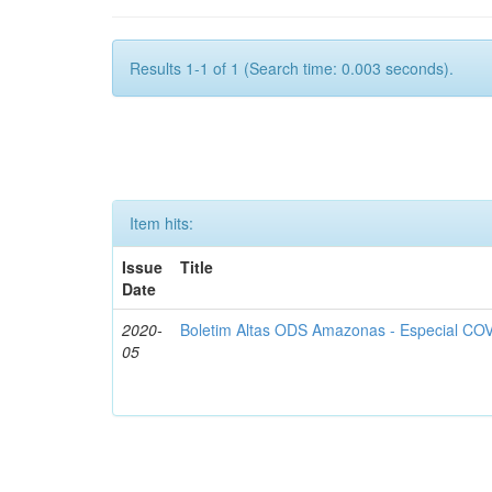
Results 1-1 of 1 (Search time: 0.003 seconds).
Item hits:
Issue
Title
Date
2020-
Boletim Altas ODS Amazonas - Especial COV
05