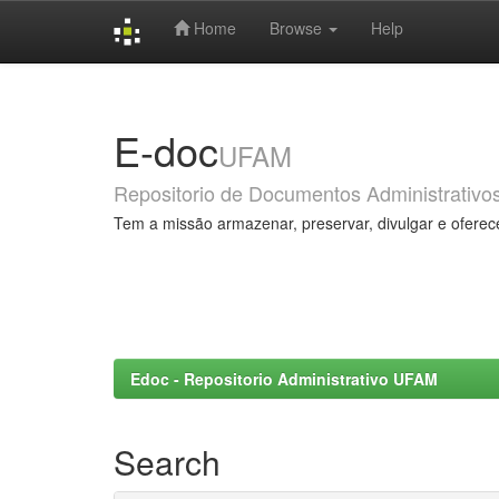
Home
Browse
Help
Skip
navigation
E-doc
UFAM
Repositorio de Documentos Administrativo
Tem a missão armazenar, preservar, divulgar e oferec
Edoc - Repositorio Administrativo UFAM
Search