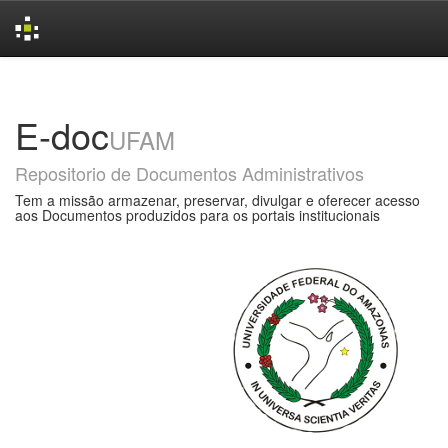
Skip
navigation
E-doc
UFAM
Repositorio de Documentos Administrativos
Tem a missão armazenar, preservar, divulgar e oferecer acesso
aos Documentos produzidos para os portais institucionais