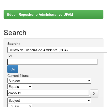
Edoc - Repositorio Administrativo UFAM
Search
Search:
for
Current filters: