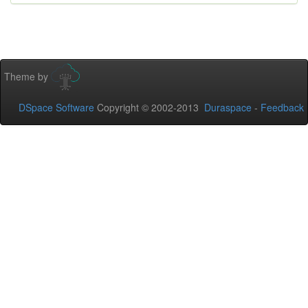
Theme by
DSpace Software
Copyright © 2002-2013
Duraspace
-
Feedback