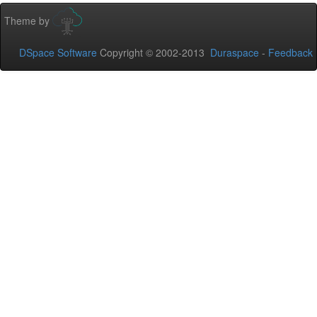
Theme by
DSpace Software
Copyright © 2002-2013
Duraspace
-
Feedback