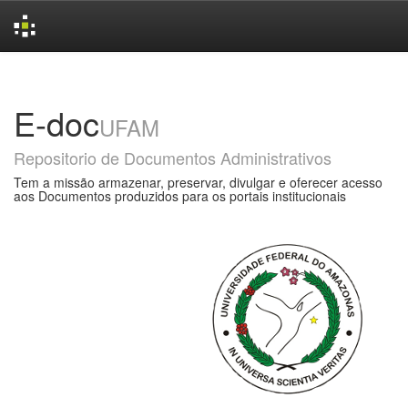
Skip
navigation
E-doc
UFAM
Repositorio de Documentos Administrativos
Tem a missão armazenar, preservar, divulgar e oferecer acesso
aos Documentos produzidos para os portais institucionais