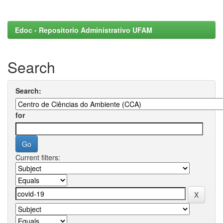
Edoc - Repositorio Administrativo UFAM
Search
Search:
for
Current filters: