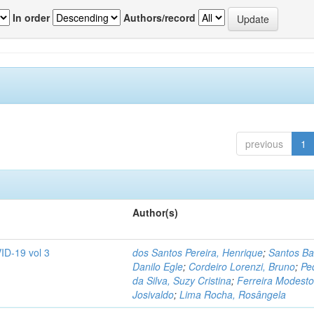
In order
Authors/record
previous
1
Author(s)
ID-19 vol 3
dos Santos Pereira, Henrique
;
Santos Ba
Danilo Egle
;
Cordeiro Lorenzi, Bruno
;
Pe
da Silva, Suzy Cristina
;
Ferreira Modesto
Josivaldo
;
Lima Rocha, Rosângela