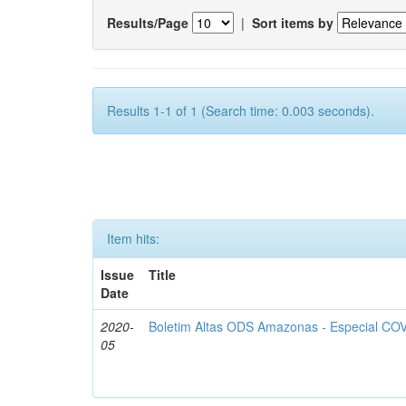
Results/Page
|
Sort items by
Results 1-1 of 1 (Search time: 0.003 seconds).
Item hits:
Issue
Title
Date
2020-
Boletim Altas ODS Amazonas - Especial COV
05