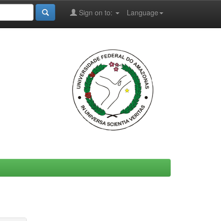
Sign on to:
Language