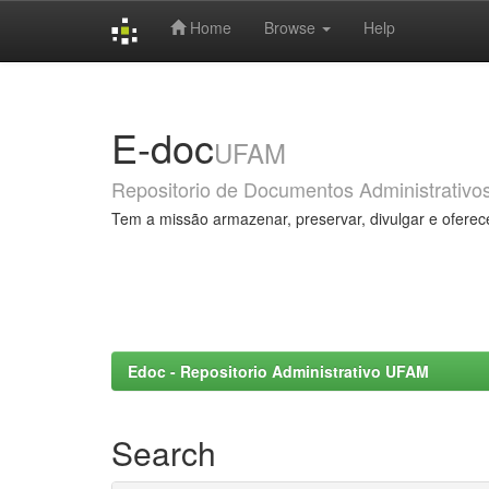
Home
Browse
Help
Skip
navigation
E-doc
UFAM
Repositorio de Documentos Administrativo
Tem a missão armazenar, preservar, divulgar e oferec
Edoc - Repositorio Administrativo UFAM
Search