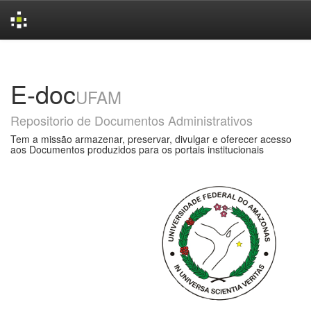
Skip
navigation
E-doc
UFAM
Repositorio de Documentos Administrativos
Tem a missão armazenar, preservar, divulgar e oferecer acesso
aos Documentos produzidos para os portais institucionais