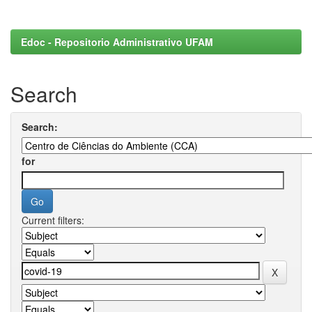
Edoc - Repositorio Administrativo UFAM
Search
Search:
for
Current filters: