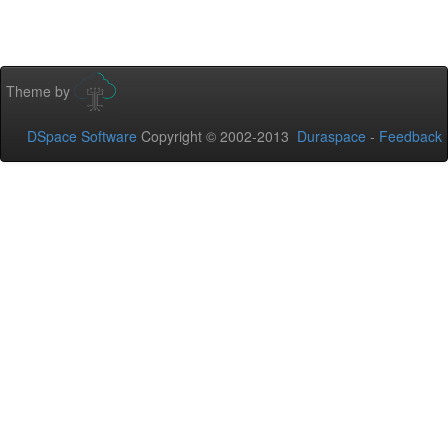
Theme by
DSpace Software
Copyright © 2002-2013
Duraspace
-
Feedback