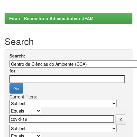
Edoc - Repositorio Administrativo UFAM
Search
Search:
for
Current filters: