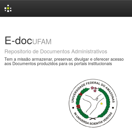
Skip
navigation
E-doc
UFAM
Repositorio de Documentos Administrativos
Tem a missão armazenar, preservar, divulgar e oferecer acesso
aos Documentos produzidos para os portais institucionais