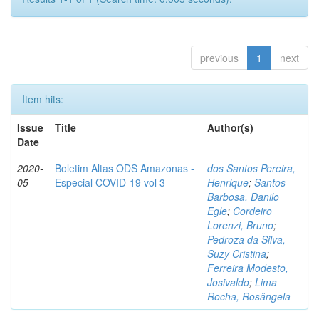
previous
1
next
Item hits:
Issue
Title
Author(s)
Date
2020-
Boletim Altas ODS Amazonas -
dos Santos Pereira,
05
Especial COVID-19 vol 3
Henrique
;
Santos
Barbosa, Danilo
Egle
;
Cordeiro
Lorenzi, Bruno
;
Pedroza da Silva,
Suzy Cristina
;
Ferreira Modesto,
Josivaldo
;
Lima
Rocha, Rosângela