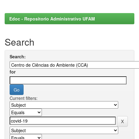
Edoc - Repositorio Administrativo UFAM
Search
Search:
for
Current filters: