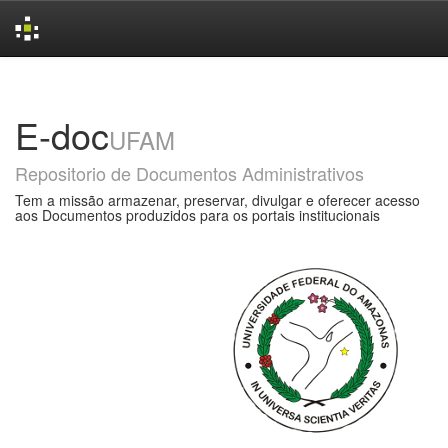
Skip
navigation
E-doc
UFAM
Repositorio de Documentos Administrativos
Tem a missão armazenar, preservar, divulgar e oferecer acesso
aos Documentos produzidos para os portais institucionais