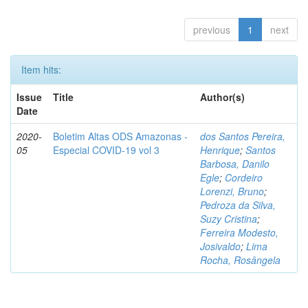
previous
1
next
Item hits:
Issue
Title
Author(s)
Date
2020-
Boletim Altas ODS Amazonas -
dos Santos Pereira,
05
Especial COVID-19 vol 3
Henrique
;
Santos
Barbosa, Danilo
Egle
;
Cordeiro
Lorenzi, Bruno
;
Pedroza da Silva,
Suzy Cristina
;
Ferreira Modesto,
Josivaldo
;
Lima
Rocha, Rosângela