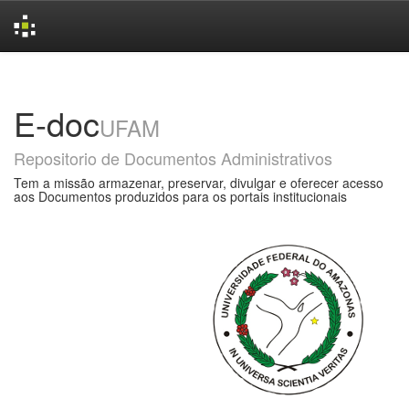
Skip
navigation
E-doc
UFAM
Repositorio de Documentos Administrativos
Tem a missão armazenar, preservar, divulgar e oferecer acesso
aos Documentos produzidos para os portais institucionais