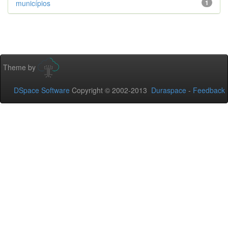
municípios
1
Theme by
DSpace Software
Copyright © 2002-2013
Duraspace
-
Feedback