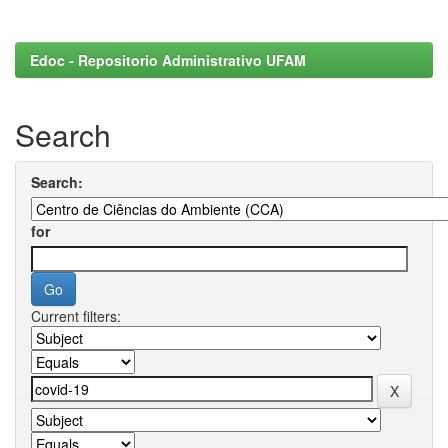
Edoc - Repositorio Administrativo UFAM
Search
Search:
for
Current filters: