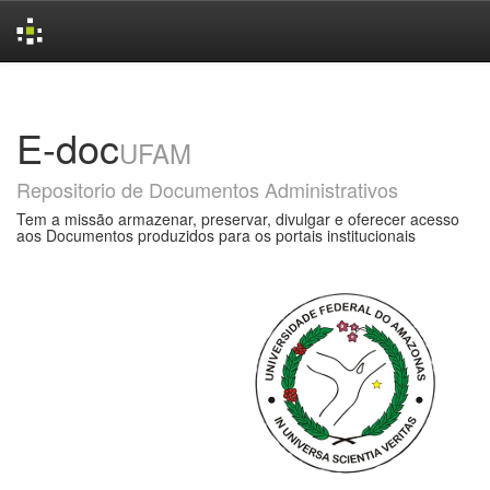
Skip
navigation
E-doc
UFAM
Repositorio de Documentos Administrativos
Tem a missão armazenar, preservar, divulgar e oferecer acesso
aos Documentos produzidos para os portais institucionais