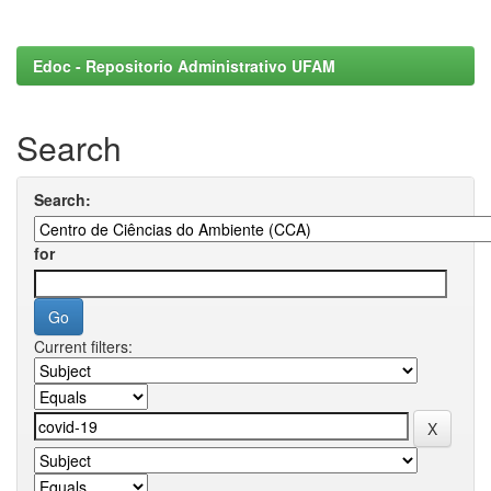
Edoc - Repositorio Administrativo UFAM
Search
Search:
for
Current filters: