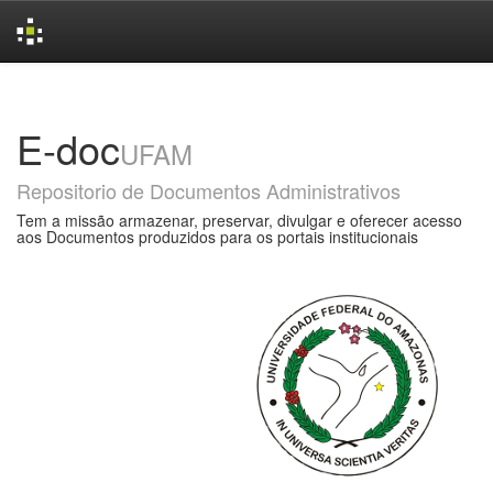
Skip
navigation
E-doc
UFAM
Repositorio de Documentos Administrativos
Tem a missão armazenar, preservar, divulgar e oferecer acesso
aos Documentos produzidos para os portais institucionais