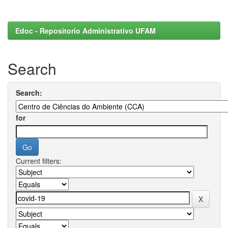
Edoc - Repositorio Administrativo UFAM
Search
Search:
for
Current filters: