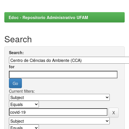
Edoc - Repositorio Administrativo UFAM
Search
Search:
for
Current filters: