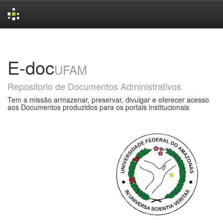
Skip
navigation
E-doc
UFAM
Repositorio de Documentos Administrativos
Tem a missão armazenar, preservar, divulgar e oferecer acesso
aos Documentos produzidos para os portais institucionais