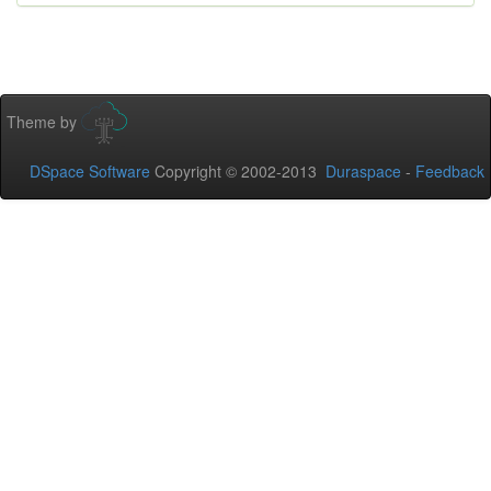
Theme by
DSpace Software
Copyright © 2002-2013
Duraspace
-
Feedback