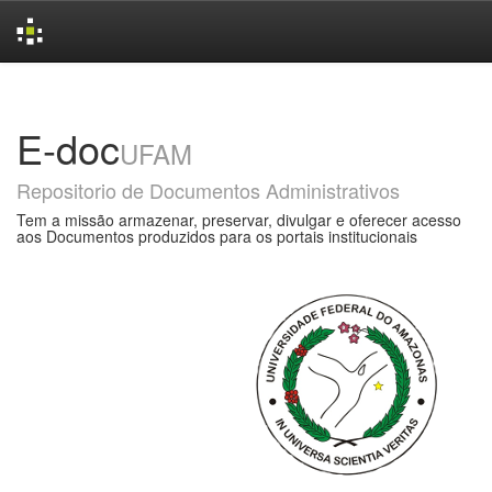
Skip
navigation
E-doc
UFAM
Repositorio de Documentos Administrativos
Tem a missão armazenar, preservar, divulgar e oferecer acesso
aos Documentos produzidos para os portais institucionais