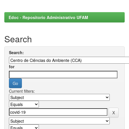
Edoc - Repositorio Administrativo UFAM
Search
Search:
for
Current filters: