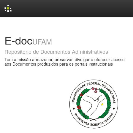
Skip
navigation
E-doc
UFAM
Repositorio de Documentos Administrativos
Tem a missão armazenar, preservar, divulgar e oferecer acesso
aos Documentos produzidos para os portais institucionais