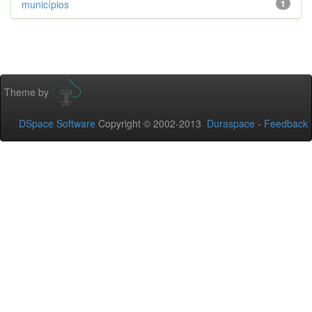
municípios
1
Theme by
DSpace Software
Copyright © 2002-2013
Duraspace
-
Feedback