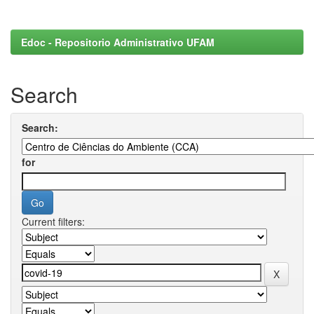
Edoc - Repositorio Administrativo UFAM
Search
Search:
for
Current filters: