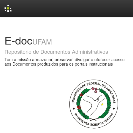
Skip
navigation
E-doc
UFAM
Repositorio de Documentos Administrativos
Tem a missão armazenar, preservar, divulgar e oferecer acesso
aos Documentos produzidos para os portais institucionais