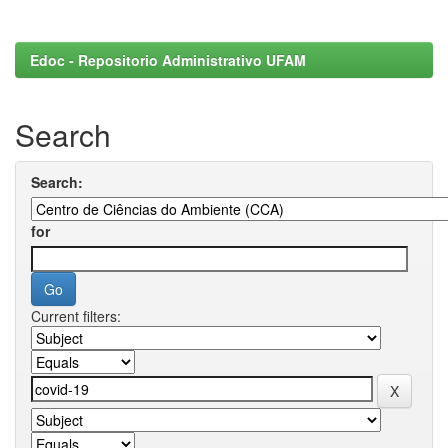
Edoc - Repositorio Administrativo UFAM
Search
Search:
for
Current filters: