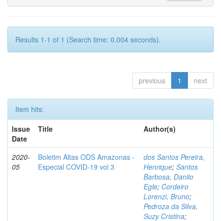
Results 1-1 of 1 (Search time: 0.004 seconds).
previous
1
next
Item hits:
Issue
Title
Author(s)
Date
2020-
Boletim Altas ODS Amazonas -
dos Santos Pereira,
05
Especial COVID-19 vol 3
Henrique
;
Santos
Barbosa, Danilo
Egle
;
Cordeiro
Lorenzi, Bruno
;
Pedroza da Silva,
Suzy Cristina
;