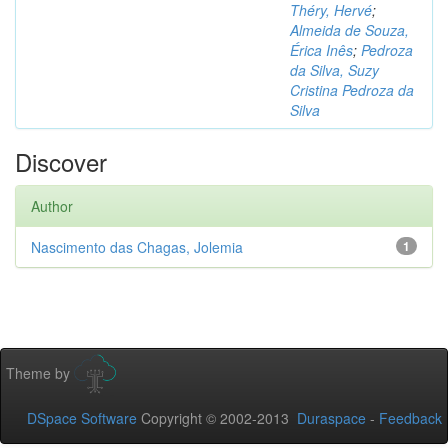
Théry, Hervé
;
Almeida de Souza,
Érica Inês
;
Pedroza
da Silva, Suzy
Cristina Pedroza da
Silva
Discover
Author
Nascimento das Chagas, Jolemia
1
Theme by
DSpace Software
Copyright © 2002-2013
Duraspace
-
Feedback