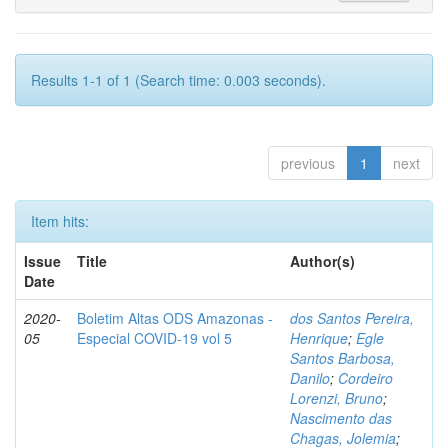
Results 1-1 of 1 (Search time: 0.003 seconds).
previous
1
next
Item hits:
Issue
Title
Author(s)
Date
2020-
Boletim Altas ODS Amazonas -
dos Santos Pereira,
05
Especial COVID-19 vol 5
Henrique
;
Egle
Santos Barbosa,
Danilo
;
Cordeiro
Lorenzi, Bruno
;
Nascimento das
Chagas, Jolemia
;