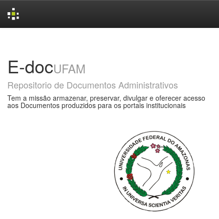
Skip
navigation
E-doc
UFAM
Repositorio de Documentos Administrativos
Tem a missão armazenar, preservar, divulgar e oferecer acesso
aos Documentos produzidos para os portais institucionais