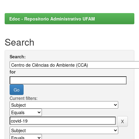
Edoc - Repositorio Administrativo UFAM
Search
Search:
for
Current filters: