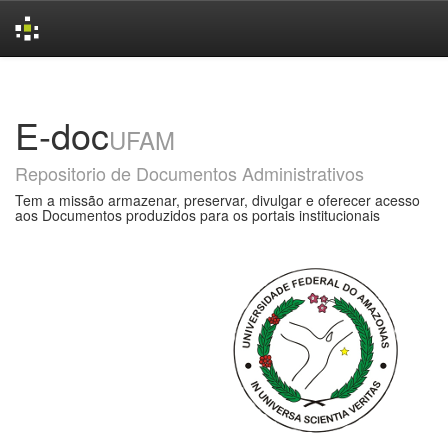
Skip
navigation
E-doc
UFAM
Repositorio de Documentos Administrativos
Tem a missão armazenar, preservar, divulgar e oferecer acesso
aos Documentos produzidos para os portais institucionais