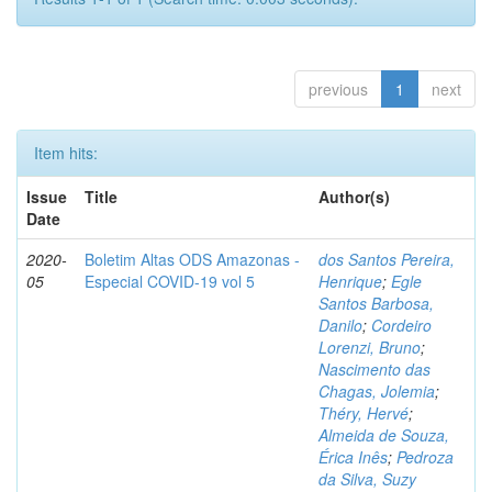
previous
1
next
Item hits:
Issue
Title
Author(s)
Date
2020-
Boletim Altas ODS Amazonas -
dos Santos Pereira,
05
Especial COVID-19 vol 5
Henrique
;
Egle
Santos Barbosa,
Danilo
;
Cordeiro
Lorenzi, Bruno
;
Nascimento das
Chagas, Jolemia
;
Théry, Hervé
;
Almeida de Souza,
Érica Inês
;
Pedroza
da Silva, Suzy