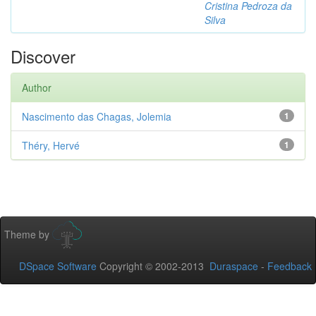
Cristina Pedroza da
Silva
Discover
Author
Nascimento das Chagas, Jolemia
1
Théry, Hervé
1
Theme by
DSpace Software
Copyright © 2002-2013
Duraspace
-
Feedback