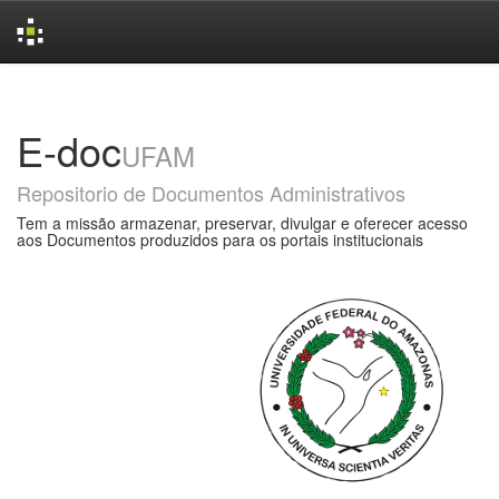
Skip
navigation
E-doc
UFAM
Repositorio de Documentos Administrativos
Tem a missão armazenar, preservar, divulgar e oferecer acesso
aos Documentos produzidos para os portais institucionais