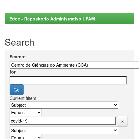
Edoc - Repositorio Administrativo UFAM
Search
Search:
for
Current filters: