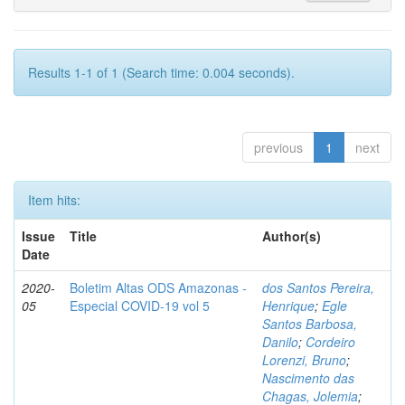
Results 1-1 of 1 (Search time: 0.004 seconds).
previous
1
next
Item hits:
Issue
Title
Author(s)
Date
2020-
Boletim Altas ODS Amazonas -
dos Santos Pereira,
05
Especial COVID-19 vol 5
Henrique
;
Egle
Santos Barbosa,
Danilo
;
Cordeiro
Lorenzi, Bruno
;
Nascimento das
Chagas, Jolemia
;