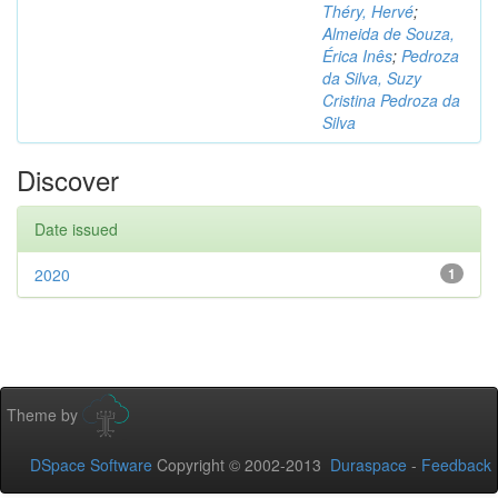
Théry, Hervé
;
Almeida de Souza,
Érica Inês
;
Pedroza
da Silva, Suzy
Cristina Pedroza da
Silva
Discover
Date issued
2020
1
Theme by
DSpace Software
Copyright © 2002-2013
Duraspace
-
Feedback