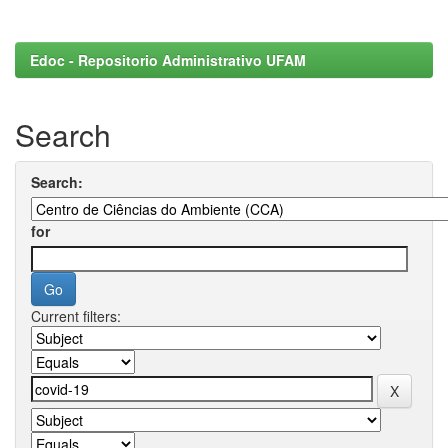
Edoc - Repositorio Administrativo UFAM
Search
Search:
for
Current filters: