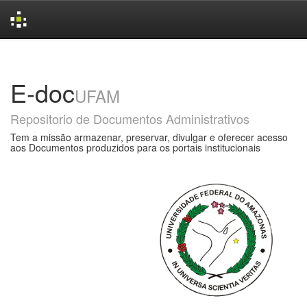
Skip
navigation
E-doc
UFAM
Repositorio de Documentos Administrativos
Tem a missão armazenar, preservar, divulgar e oferecer acesso
aos Documentos produzidos para os portais institucionais