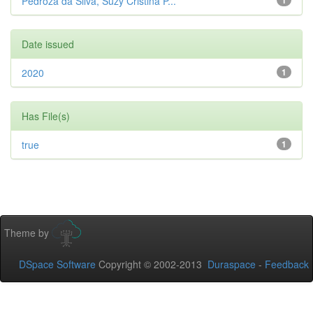
Pedroza da Silva, Suzy Cristina P...
1
Date issued
2020
1
Has File(s)
true
1
Theme by
DSpace Software
Copyright © 2002-2013
Duraspace
-
Feedback