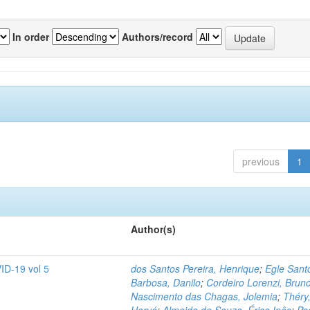
In order
Authors/record
previous
1
Author(s)
ID-19 vol 5
dos Santos Pereira, Henrique
;
Egle Sant
Barbosa, Danilo
;
Cordeiro Lorenzi, Brun
Nascimento das Chagas, Jolemia
;
Théry