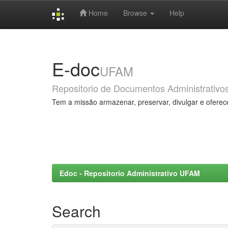
Home
Browse
Help
Skip
navigation
E-doc
UFAM
Repositorio de Documentos Administrativo
Tem a missão armazenar, preservar, divulgar e oferec
Edoc - Repositorio Administrativo UFAM
Search