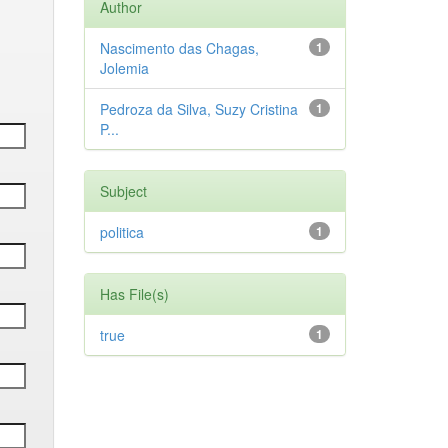
Author
Nascimento das Chagas,
1
Jolemia
Pedroza da Silva, Suzy Cristina
1
P...
Subject
politica
1
Has File(s)
true
1