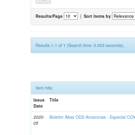
Results/Page
|
Sort items by
Results 1-1 of 1 (Search time: 0.003 seconds).
Item hits:
Issue
Title
Date
2020-
Boletim Altas ODS Amazonas - Especial COV
05