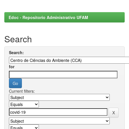
Edoc - Repositorio Administrativo UFAM
Search
Search:
for
Current filters: