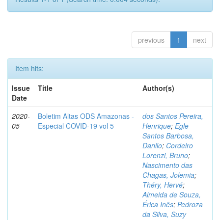
previous
1
next
Item hits:
Issue
Title
Author(s)
Date
2020-
Boletim Altas ODS Amazonas -
dos Santos Pereira,
05
Especial COVID-19 vol 5
Henrique
;
Egle
Santos Barbosa,
Danilo
;
Cordeiro
Lorenzi, Bruno
;
Nascimento das
Chagas, Jolemia
;
Théry, Hervé
;
Almeida de Souza,
Érica Inês
;
Pedroza
da Silva, Suzy