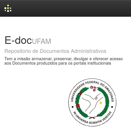
Skip
navigation
E-doc
UFAM
Repositorio de Documentos Administrativos
Tem a missão armazenar, preservar, divulgar e oferecer acesso
aos Documentos produzidos para os portais institucionais