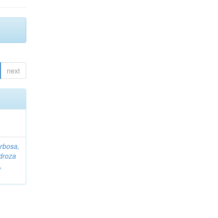
next
rbosa,
droza
,