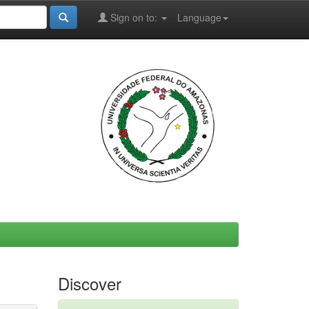
Sign on to:
Language
Discover