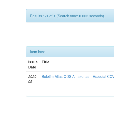
Results 1-1 of 1 (Search time: 0.003 seconds).
Item hits:
Issue
Title
Date
2020-
Boletim Altas ODS Amazonas - Especial COV
05