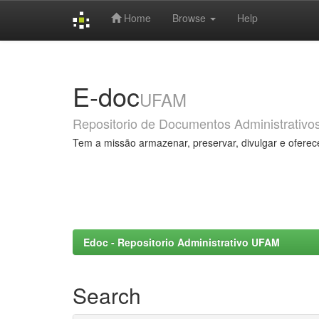
Home
Browse
Help
Skip
navigation
E-doc
UFAM
Repositorio de Documentos Administrativo
Tem a missão armazenar, preservar, divulgar e oferec
Edoc - Repositorio Administrativo UFAM
Search