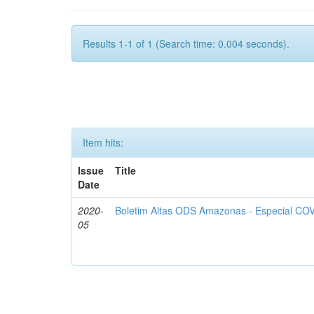
Results 1-1 of 1 (Search time: 0.004 seconds).
Item hits:
Issue
Title
Date
2020-
Boletim Altas ODS Amazonas - Especial COV
05