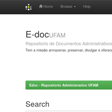
Home
Browse
Help
Skip
navigation
E-doc
UFAM
Repositorio de Documentos Administrativo
Tem a missão armazenar, preservar, divulgar e oferec
Edoc - Repositorio Administrativo UFAM
Search