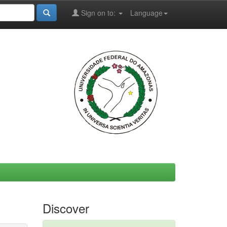
Sign on to:
Language
Discover