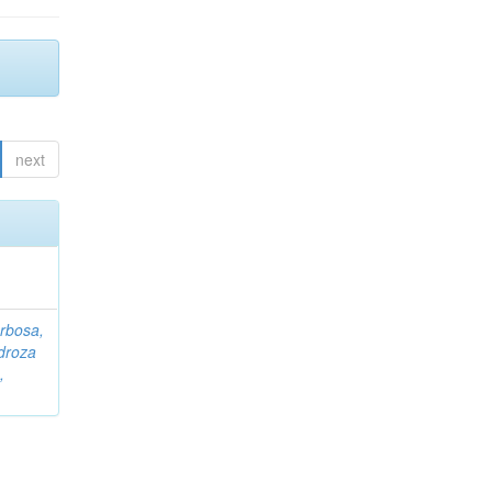
next
rbosa,
droza
,