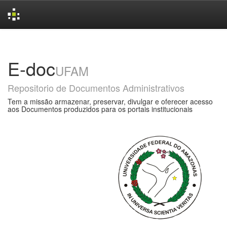
Skip
navigation
E-doc
UFAM
Repositorio de Documentos Administrativos
Tem a missão armazenar, preservar, divulgar e oferecer acesso
aos Documentos produzidos para os portais institucionais