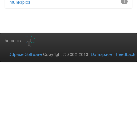
municípios
1
Theme by
DSpace Software
Copyright © 2002-2013
Duraspace
-
Feedback