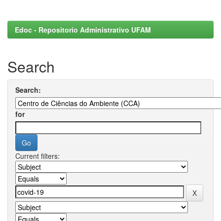
Edoc - Repositorio Administrativo UFAM
Search
Search:
for
Current filters: