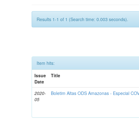
Results 1-1 of 1 (Search time: 0.003 seconds).
Item hits:
Issue
Title
Date
2020-
Boletim Altas ODS Amazonas - Especial COV
05