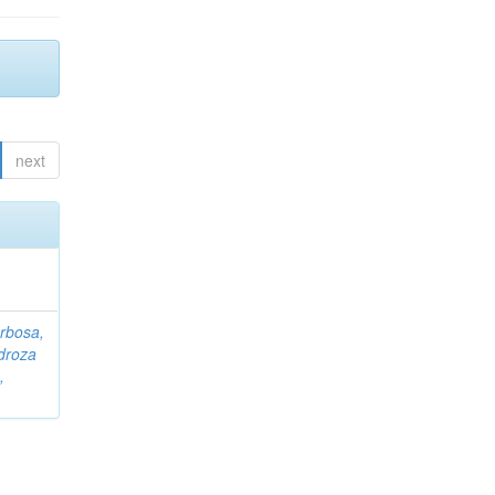
next
rbosa,
droza
,