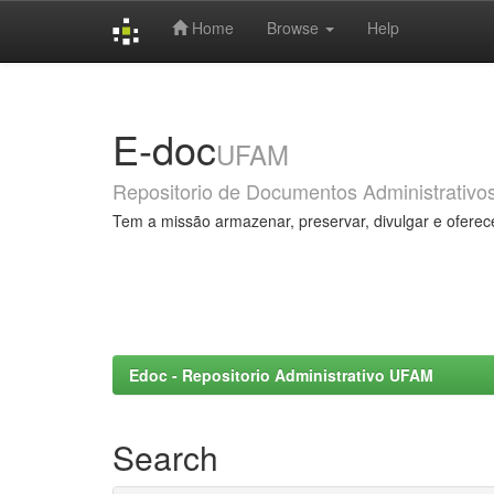
Home
Browse
Help
Skip
navigation
E-doc
UFAM
Repositorio de Documentos Administrativo
Tem a missão armazenar, preservar, divulgar e oferec
Edoc - Repositorio Administrativo UFAM
Search