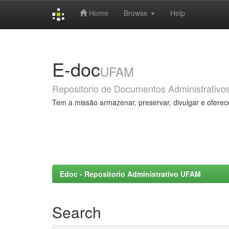
Home
Browse
Help
Skip
navigation
E-doc
UFAM
Repositorio de Documentos Administrativo
Tem a missão armazenar, preservar, divulgar e oferec
Edoc - Repositorio Administrativo UFAM
Search