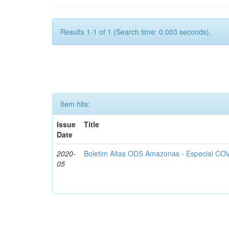
Results 1-1 of 1 (Search time: 0.003 seconds).
Item hits:
Issue
Title
Date
2020-
Boletim Altas ODS Amazonas - Especial COV
05