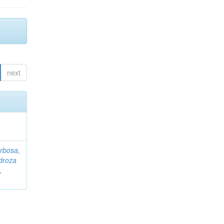
next
rbosa,
droza
,