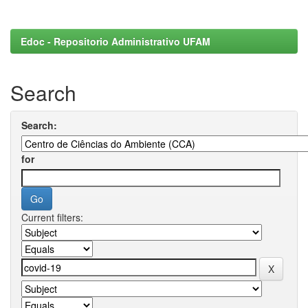
Edoc - Repositorio Administrativo UFAM
Search
Search:
for
Current filters: