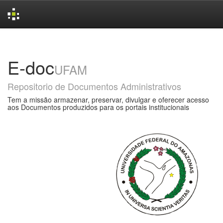
Skip
navigation
E-doc
UFAM
Repositorio de Documentos Administrativos
Tem a missão armazenar, preservar, divulgar e oferecer acesso
aos Documentos produzidos para os portais institucionais