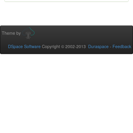
Theme by
DSpace Software
Copyright © 2002-2013
Duraspace
-
Feedback