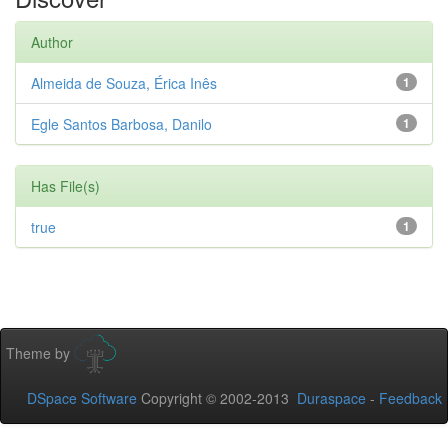
Author
Almeida de Souza, Érica Inês
1
Egle Santos Barbosa, Danilo
1
Has File(s)
true
1
Theme by
DSpace Software
Copyright © 2002-2013
Duraspace
-
Feedback