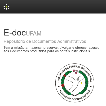
Skip
navigation
E-doc
UFAM
Repositorio de Documentos Administrativos
Tem a missão armazenar, preservar, divulgar e oferecer acesso
aos Documentos produzidos para os portais institucionais