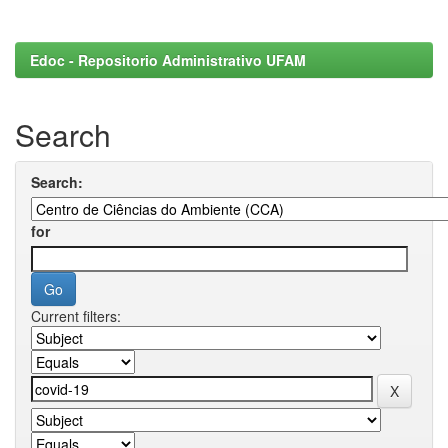
Edoc - Repositorio Administrativo UFAM
Search
Search:
for
Current filters: