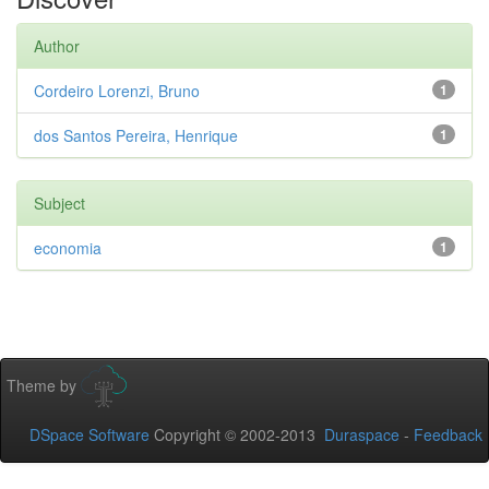
Author
Cordeiro Lorenzi, Bruno
1
dos Santos Pereira, Henrique
1
Subject
economia
1
Theme by
DSpace Software
Copyright © 2002-2013
Duraspace
-
Feedback