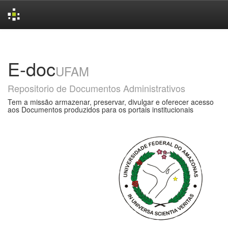
Skip
navigation
E-doc
UFAM
Repositorio de Documentos Administrativos
Tem a missão armazenar, preservar, divulgar e oferecer acesso
aos Documentos produzidos para os portais institucionais