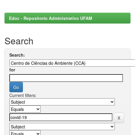
Edoc - Repositorio Administrativo UFAM
Search
Search:
for
Current filters: