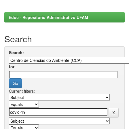
Edoc - Repositorio Administrativo UFAM
Search
Search:
for
Current filters: