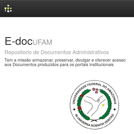
Skip
navigation
E-doc
UFAM
Repositorio de Documentos Administrativos
Tem a missão armazenar, preservar, divulgar e oferecer acesso
aos Documentos produzidos para os portais institucionais