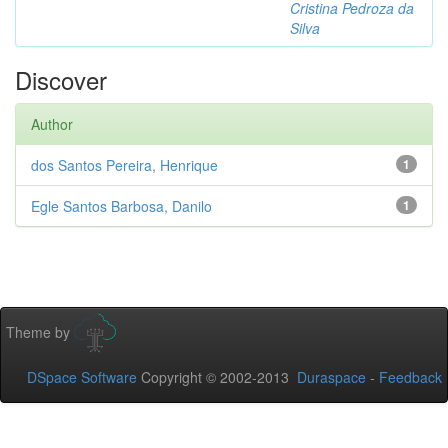
Cristina Pedroza da
Silva
Discover
Author
dos Santos Pereira, Henrique
1
Egle Santos Barbosa, Danilo
1
Theme by
DSpace Software
Copyright © 2002-2013
Duraspace
-
Feedback