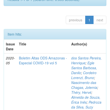
previous
1
next
Item hits:
Issue
Title
Author(s)
Date
2020-
Boletim Altas ODS Amazonas -
dos Santos Pereira,
05
Especial COVID-19 vol 5
Henrique
;
Egle
Santos Barbosa,
Danilo
;
Cordeiro
Lorenzi, Bruno
;
Nascimento das
Chagas, Jolemia
;
Théry, Hervé
;
Almeida de Souza,
Érica Inês
;
Pedroza
da Silva, Suzy