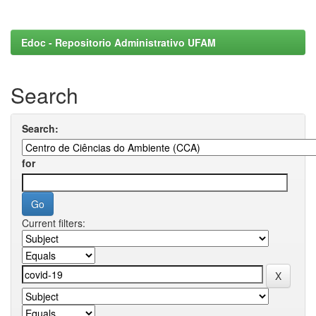
Edoc - Repositorio Administrativo UFAM
Search
Search:
for
Current filters: