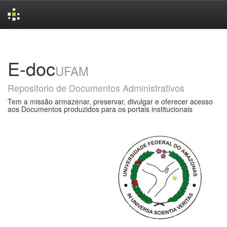
Skip
navigation
E-doc
UFAM
Repositorio de Documentos Administrativos
Tem a missão armazenar, preservar, divulgar e oferecer acesso
aos Documentos produzidos para os portais institucionais