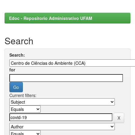
Edoc - Repositorio Administrativo UFAM
Search
Search:
for
Current filters: