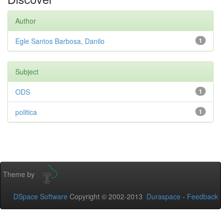
Author
Egle Santos Barbosa, Danilo
1
Subject
ODS
1
politica
1
Theme by
DSpace Software
Copyright © 2002-2013
Duraspace
-
Feedback