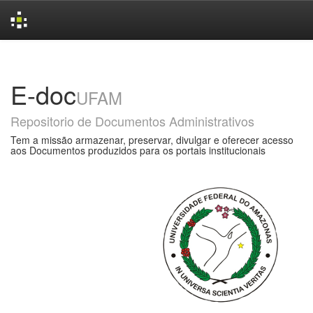
Skip
navigation
E-doc
UFAM
Repositorio de Documentos Administrativos
Tem a missão armazenar, preservar, divulgar e oferecer acesso
aos Documentos produzidos para os portais institucionais