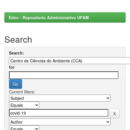
Edoc - Repositorio Administrativo UFAM
Search
Search:
for
Current filters: