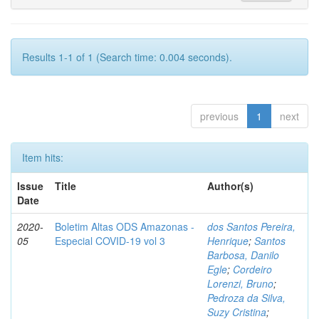
Results 1-1 of 1 (Search time: 0.004 seconds).
previous
1
next
Item hits:
Issue
Title
Author(s)
Date
2020-
Boletim Altas ODS Amazonas -
dos Santos Pereira,
05
Especial COVID-19 vol 3
Henrique
;
Santos
Barbosa, Danilo
Egle
;
Cordeiro
Lorenzi, Bruno
;
Pedroza da Silva,
Suzy Cristina
;