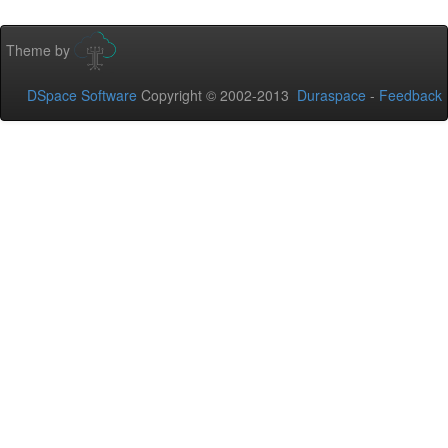
Theme by
DSpace Software
Copyright © 2002-2013
Duraspace
-
Feedback