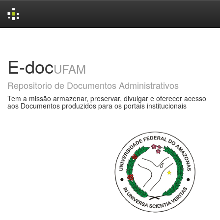
Skip
navigation
E-doc
UFAM
Repositorio de Documentos Administrativos
Tem a missão armazenar, preservar, divulgar e oferecer acesso
aos Documentos produzidos para os portais institucionais