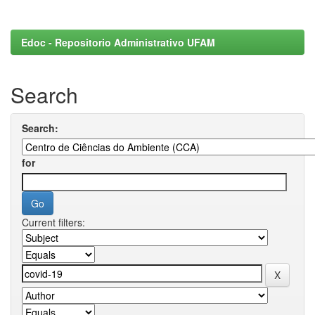
Edoc - Repositorio Administrativo UFAM
Search
Search:
for
Current filters: