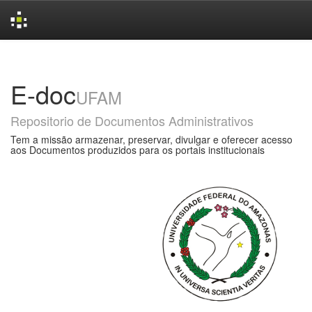
Skip
navigation
E-doc
UFAM
Repositorio de Documentos Administrativos
Tem a missão armazenar, preservar, divulgar e oferecer acesso
aos Documentos produzidos para os portais institucionais