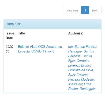
previous
1
next
Item hits:
Issue
Title
Author(s)
Date
2020-
Boletim Altas ODS Amazonas -
dos Santos Pereira,
05
Especial COVID-19 vol 3
Henrique
;
Santos
Barbosa, Danilo
Egle
;
Cordeiro
Lorenzi, Bruno
;
Pedroza da Silva,
Suzy Cristina
;
Ferreira Modesto,
Josivaldo
;
Lima
Rocha, Rosângela