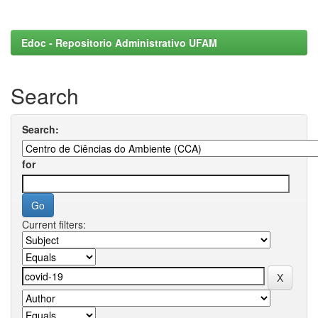
Edoc - Repositorio Administrativo UFAM
Search
Search:
for
Current filters: