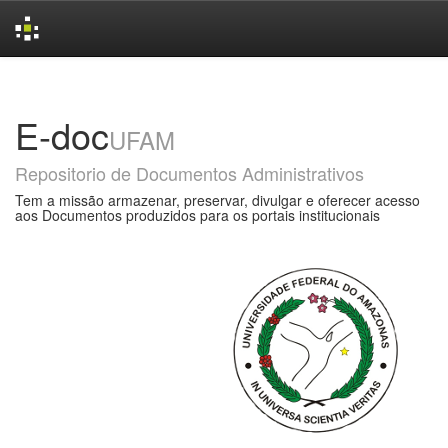
Skip
navigation
E-doc
UFAM
Repositorio de Documentos Administrativos
Tem a missão armazenar, preservar, divulgar e oferecer acesso
aos Documentos produzidos para os portais institucionais