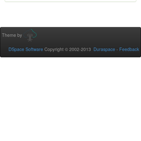
Theme by
DSpace Software
Copyright © 2002-2013
Duraspace
-
Feedback