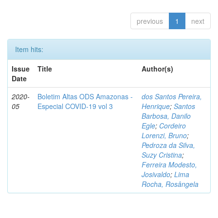
previous
1
next
Item hits:
Issue
Title
Author(s)
Date
2020-
Boletim Altas ODS Amazonas -
dos Santos Pereira,
05
Especial COVID-19 vol 3
Henrique
;
Santos
Barbosa, Danilo
Egle
;
Cordeiro
Lorenzi, Bruno
;
Pedroza da Silva,
Suzy Cristina
;
Ferreira Modesto,
Josivaldo
;
Lima
Rocha, Rosângela