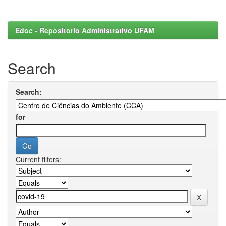
Edoc - Repositorio Administrativo UFAM
Search
Search:
for
Current filters: