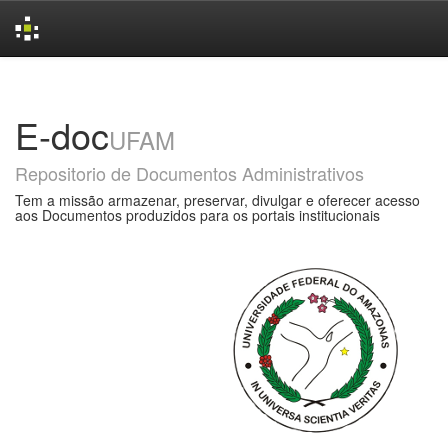
Skip
navigation
E-doc
UFAM
Repositorio de Documentos Administrativos
Tem a missão armazenar, preservar, divulgar e oferecer acesso
aos Documentos produzidos para os portais institucionais